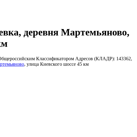
евка, деревня Мартемьяново,
км
с Общероссийским Классификатором Адресов (КЛАДР): 143362,
ртемьяново
, улица Киевского шоссе 45 км