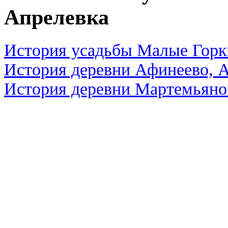
Апрелевка
История усадьбы Малые Горк
История деревни Афинеево, 
История деревни Мартемьяно