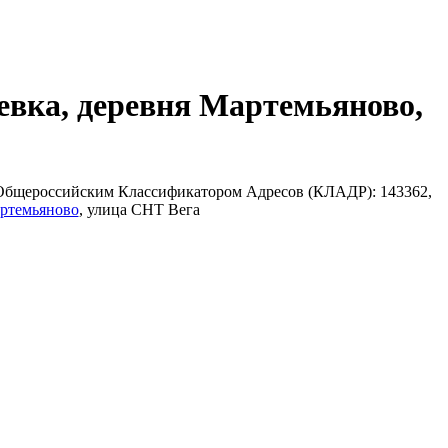
евка, деревня Мартемьяново,
с Общероссийским Классификатором Адресов (КЛАДР): 143362,
ртемьяново
, улица СНТ Вега