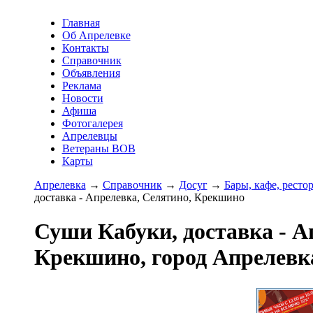
Главная
Об Апрелевке
Контакты
Справочник
Объявления
Реклама
Новости
Афиша
Фотогалерея
Апрелевцы
Ветераны ВОВ
Карты
Апрелевка
→
Справочник
→
Досуг
→
Бары, кафе, ресто
доставка - Апрелевка, Селятино, Крекшино
Суши Кабуки, доставка - А
Крекшино, город Апрелевк