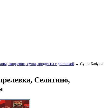
раны, пиццерии, суши, продукты с доставкой
→ Суши Кабуки,
прелевка, Селятино,
а