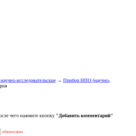
научно-исследовательские
→
Прибор НПО (научно-
рия
осле чего нажмите кнопку
"Добавить комментарий"
обязательно