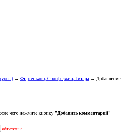
курсы)
→
Фортепьяно, Сольфеджио, Гитара
→ Добавление
осле чего нажмите кнопку
"Добавить комментарий"
обязательно