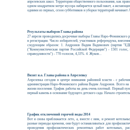
апрелевских школ. Территории общественного пользования, как прав
одном квадратном метре мусора набирается целый пакет, а желающих
одними из первых, сезон субботников и уборки территорий начинает
Результаты выборов Главы района
27 апреля проводились досрочные выборы Главы Наро-Фоминского р
в регистрации. Число избирателей, участников референдума, внесен
следующим образом: 1. Андронов Вадим Вадимович (партия "Е
("Коммунистическая партия Российской Федерации") - 1501 голос,
справедливости") - 770 голосов, 4,33%. 4. Жуков...
Визит и.о. Главы района в Апрелевку
Апрелевка сегодня в центре внимания районной власти - с рабочи
администрации Наро-Фоминского района Вадим Андронов. Всего на 
жизни поселения. График работы на день очень плотный. Первый пун
первый камень в основание будущего детского сада. Начало строительст
График отключений горячей воды 2014
Вот и снова приближается лето, а, вместе с ним, и ремонт котельны
разные периоды времени, они будут останавливаться для профилакти
проведения профилактических ремонтных работ котельных, ра