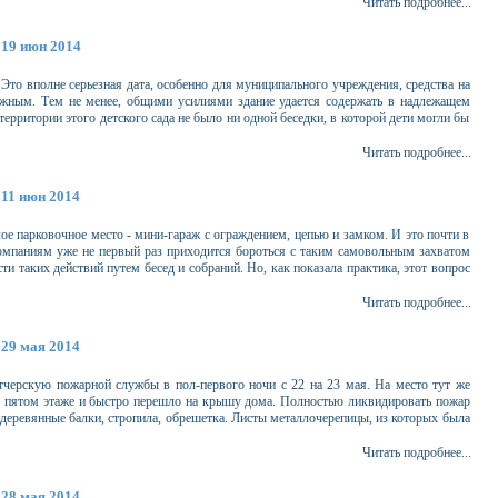
Читать подробнее...
19 июн 2014
 Это вполне серьезная дата, особенно для муниципального учреждения, средства на
ожным. Тем не менее, общими усилиями здание удается содержать в надлежащем
ерритории этого детского сада не было ни одной беседки, в которой дети могли бы
Читать подробнее...
11 июн 2014
лое парковочное место - мини-гараж с ограждением, цепью и замком. И это почти в
мпаниям уже не первый раз приходится бороться с таким самовольным захватом
ти таких действий путем бесед и собраний. Но, как показала практика, этот вопрос
Читать подробнее...
29 мая 2014
тчерскую пожарной службы в пол-первого ночи с 22 на 23 мая. На место тут же
а пятом этаже и быстро перешло на крышу дома. Полностью ликвидировать пожар
- деревянные балки, стропила, обрешетка. Листы металлочерепицы, из которых была
Читать подробнее...
28 мая 2014