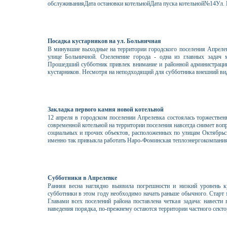
обслуживанияДата остановки котельнойДата пуска котельной№14Ул. Пой
Посадка кустарников на ул. Больничная
В минувшие выходные на территории городского поселения Апрелев
улице Больничной. Озеленение города - одна из главных задач 
Прошедший субботник привлек внимание и районной администрации 
кустарников. Несмотря на неподходящий для субботника внешний вид,
Закладка первого камня новой котельной
12 апреля в городском поселении Апрелевка состоялась торжестве
современной котельной на территории поселения навсегда снимет вопр
социальных и прочих объектов, расположенных по улицам Октябрьско
именно так привыкла работать Наро-Фоминская теплоэнергокомпания,
Субботники в Апрелевке
Ранняя весна наглядно выявила погрешности и низкий уровень ку
субботники в этом году необходимо начать раньше обычного. Старт
Главами всех поселений района поставлена четкая задача: навест
наведения порядка, по-прежнему остаются территории частного секто