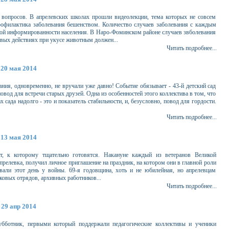
 вопросов. В апрелевских школах прошли видеолекции, тема которых не совсем
профилактика заболевания бешенством. Количество случаев заболевания с каждым
чной информированности населения. В Наро-Фоминском районе случаев звболевания
рвых действиях при укусе животным должен...
Читать подробнее...
20 мая 2014
ния, одновременно, не вручали уже давно! Событие обязывает - 43-й детский сад
овод для встречи старых друзей. Одна из особенностей этого коллектива в том, что
х сада надолго - это и показатель стабильности, и, безусловно, повод для гордости.
Читать подробнее...
13 мая 2014
т, к которому тщательно готовятся. Накануне каждый из ветеранов Великой
релевка, получил личное приглашение на праздник, на котором они в главной роли
вали этот день у войны. 69-я годовщина, хоть и не юбилейная, но апрелевцам
ковых отрядов, архивных работников...
Читать подробнее...
29 апр 2014
субботник, первыми который поддержали педагогические коллективы и ученики