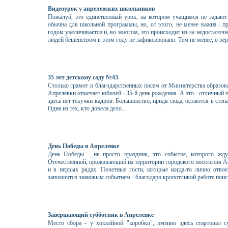
Видеоурок у апрелевских школьников
Пожалуй, это единственный урок, на котором учащимся не задают
обычна для школьной программы, но, от этого, не менее важна - 
годом увеличивается и, во многом, это происходит из-за недостато
людей бешенством в этом году не зафиксировано. Тем не менее, о пе
35 лет детскому саду №43
Столько грамот и благодарственных писем от Министерства образова
Апрелевки отмечает юбилей - 35-й день рождения. А это - отличный п
здесь нет текучки кадров. Большинство, придя сюда, остаются в стена
Одна из тех, кто довела дело...
День Победы в Апрелевке
День Победы - не просто праздник, это событие, которого жду
Отечественной, проживающий на территории городского поселения Ап
и в первых рядах. Почетные гости, которые когда-то лично отвое
запомнится знаковым событием - благодаря кропотливой работе поис
Завершающий субботник в Апрелевке
Место сбора - у хоккейной "коробки", именно здесь стартовал 