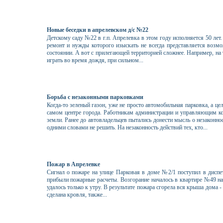
Новые беседки в апрелевском д/с №22
Детскому саду №22 в г.п. Апрелевка в этом году исполняется 50 лет.
ремонт и нужды которого изыскать не всегда представляется возм
состоянии. А вот с прилегающей территорией сложнее. Например, на т
играть во время дождя, при сильном...
Борьба с незаконными парковками
Когда-то зеленый газон, уже не просто автомобильная парковка, а це
самом центре города. Работникам администрации и управляющим ко
земли. Ранее до автовладельцев пытались донести мысль о незаконнос
одними словами не решить. На незаконность действий тех, кто...
Пожар в Апрелевке
Сигнал о пожаре на улице Парковая в доме №2/1 поступил в диспе
прибыли пожарные расчеты. Возгорание началось в квартире №49 н
удалось только к утру. В результате пожара сгорела вся крыша дома 
сделана кровля, также...