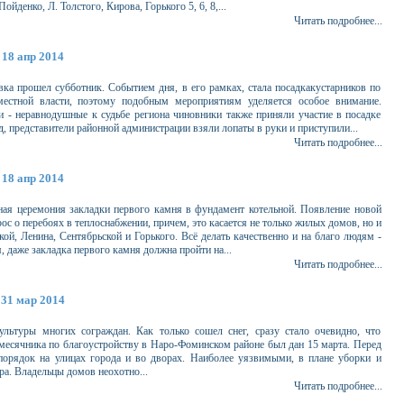
денко, Л. Толстого, Кирова, Горького 5, 6, 8,...
Читать подробнее...
18 апр 2014
ка прошел субботник. Событием дня, в его рамках, стала посадкакустарников по
местной власти, поэтому подобным мероприятиям уделяется особое внимание.
- неравнодушные к судьбе региона чиновники также приняли участие в посадке
 представители районной администрации взяли лопаты в руки и приступили...
Читать подробнее...
18 апр 2014
нная церемония закладки первого камня в фундамент котельной. Появление новой
ос о перебоях в теплоснабжении, причем, это касается не только жилых домов, но и
й, Ленина, Сентябрьской и Горького. Всё делать качественно и на благо людям -
 даже закладка первого камня должна пройти на...
Читать подробнее...
31 мар 2014
льтуры многих сограждан. Как только сошел снег, сразу стало очевидно, что
 месячника по благоустройству в Наро-Фоминском районе был дан 15 марта. Перед
и порядок на улицах города и во дворах. Наиболее уязвимыми, в плане уборки и
ра. Владельцы домов неохотно...
Читать подробнее...