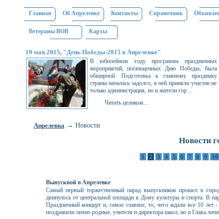
Главная
Об Апрелевке
Контакты
Справочник
Объявле
Ветераны ВОВ
Карты
19 мая 2015, "День Победы-2015 в Апрелевке"
В юбилейном году программа праздничных
мероприятий, посвященных Дню Победы, была
обширной. Подготовка к главному празднику
страны началась задолго, в ней приняли участие не
только администрация, но и жители гор ...
Читать целиком...
→ Новости
Апрелевка
Новости г
1
2
3
4
5
6
7
8
9
1
Выпускной в Апрелевке
Самый первый торжественный парад выпускников прошел в город
двинулось от центральной площади к Дому культуры и спорта. В пар
Праздничный концерт и, самое главное, то, чего ждали все 10 лет -
поздравили лично родные, учителя и директора школ, но и Глава лично