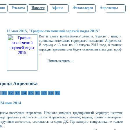
ния
Реклама
Новости
Афиша
Фотогалерея
Апрелевцы
15 мая 2015, "График отключений горячей воды 2015"
Вот и снова приближается лето, а, вместе с ним, и
остановка котельных городского поселения Апрелевка.
В период с 13 мая по 19 августа 2015 года, в разные
периоды времени, они будут останавливаться для проф
...
Читать целиком...
орода Апрелевка
0
11
12
13
14
15
16
17
18
19
24 июн 2014
ском поселении Апрелевка. Немного изменив традиционный маршрут, шествие
аде приняли участие все школы Апрелевки, а именно, первая, третья и четвертая.
 вручение аттестатов, состоялось на сцене ДК. Где каждого выпускника не только
...