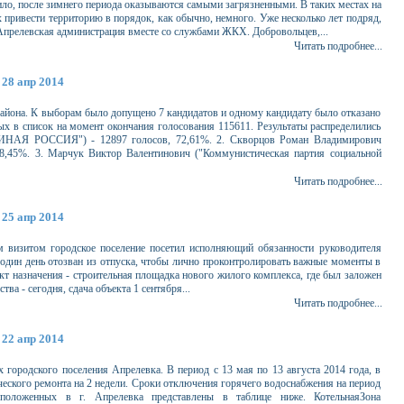
ило, после зимнего периода оказываются самыми загрязненными. В таких местах на
 привести территорию в порядок, как обычно, немного. Уже несколько лет подряд,
 Апрелевская администрация вместе со службами ЖКХ. Добровольцев,...
Читать подробнее...
28 апр 2014
айона. К выборам было допущено 7 кандидатов и одному кандидату было отказано
ных в список на момент окончания голосования 115611. Результаты распределились
ДИНАЯ РОССИЯ") - 12897 голосов, 72,61%. 2. Скворцов Роман Владимирович
 8,45%. 3. Марчук Виктор Валентинович ("Коммунистическая партия социальной
Читать подробнее...
25 апр 2014
м визитом городское поселение посетил исполняющий обязанности руководителя
один день отозван из отпуска, чтобы лично проконтролировать важные моменты в
кт назначения - строительная площадка нового жилого комплекса, где был заложен
ва - сегодня, сдача объекта 1 сентября...
Читать подробнее...
22 апр 2014
х городского поселения Апрелевка. В период с 13 мая по 13 августа 2014 года, в
ческого ремонта на 2 недели. Сроки отключения горячего водоснабжения на период
сположенных в г. Апрелевка представлены в таблице ниже. КотельнаяЗона