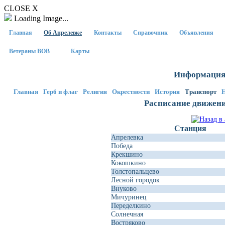
CLOSE X
Loading Image...
Главная
Об Апрелевке
Контакты
Справочник
Объявления
Ветераны ВОВ
Карты
Информация 
Главная
Герб и флаг
Религия
Окрестности
История
Транспорт
Расписание движени
Станция
Апрелевка
Победа
Крекшино
Кокошкино
Толстопальцево
Лесной городок
Внуково
Мичуринец
Переделкино
Солнечная
Востряково