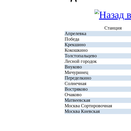
Станция
Апрелевка
Победа
Крекшино
Кокошкино
Толстопальцево
Лесной городок
Внуково
Мичуринец
Переделкино
Солнечная
Востряково
Очаково
Матвеевская
Москва Сортировочная
Москва Киевская