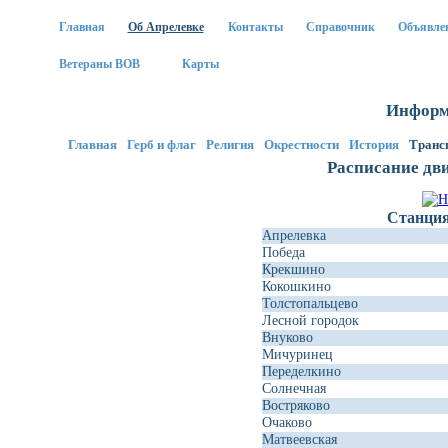
Главная
Об Апрелевке
Контакты
Справочник
Объявле
Ветераны ВОВ
Карты
Информ
Главная
Герб и флаг
Религия
Окрестности
История
Транс
Расписание дв
Станци
Апрелевка
Победа
Крекшино
Кокошкино
Толстопальцево
Лесной городок
Внуково
Мичуринец
Переделкино
Солнечная
Востряково
Очаково
Матвеевская