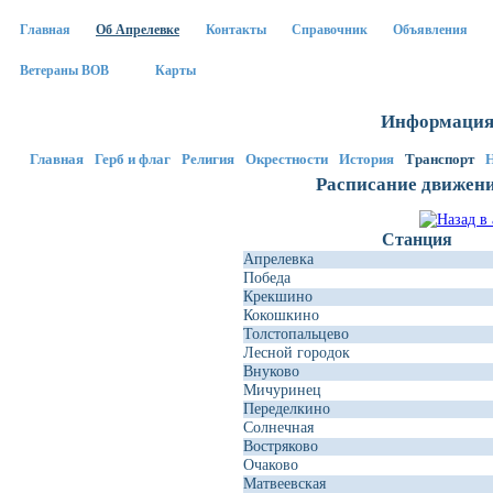
Главная
Об Апрелевке
Контакты
Справочник
Объявления
Ветераны ВОВ
Карты
Информация 
Главная
Герб и флаг
Религия
Окрестности
История
Транспорт
Расписание движени
Станция
Апрелевка
Победа
Крекшино
Кокошкино
Толстопальцево
Лесной городок
Внуково
Мичуринец
Переделкино
Солнечная
Востряково
Очаково
Матвеевская