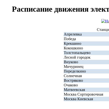
Расписание движения элек
Станц
Апрелевка
Победа
Крекшино
Кокошкино
Толстопальцево
Лесной городок
Внуково
Мичуринец
Переделкино
Солнечная
Востряково
Очаково
Матвеевская
Москва Сортировочная
Москва Киевская