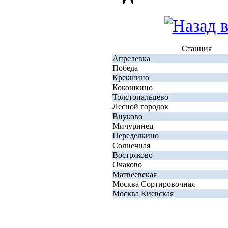
Станция
Апрелевка
Победа
Крекшино
Кокошкино
Толстопальцево
Лесной городок
Внуково
Мичуринец
Переделкино
Солнечная
Востряково
Очаково
Матвеевская
Москва Сортировочная
Москва Киевская