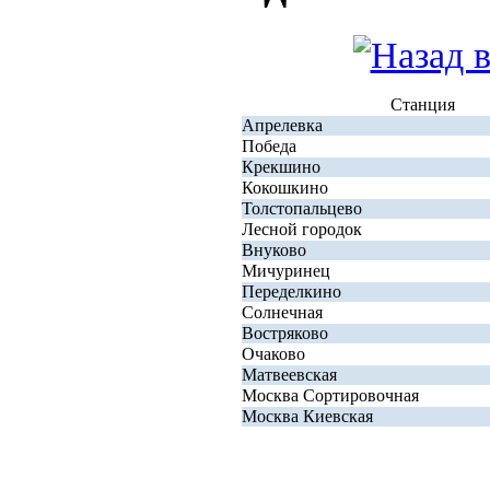
Станция
Апрелевка
Победа
Крекшино
Кокошкино
Толстопальцево
Лесной городок
Внуково
Мичуринец
Переделкино
Солнечная
Востряково
Очаково
Матвеевская
Москва Сортировочная
Москва Киевская