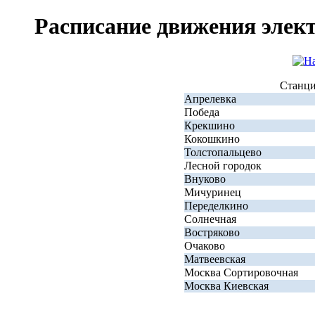
Расписание движения элек
Станц
Апрелевка
Победа
Крекшино
Кокошкино
Толстопальцево
Лесной городок
Внуково
Мичуринец
Переделкино
Солнечная
Востряково
Очаково
Матвеевская
Москва Сортировочная
Москва Киевская