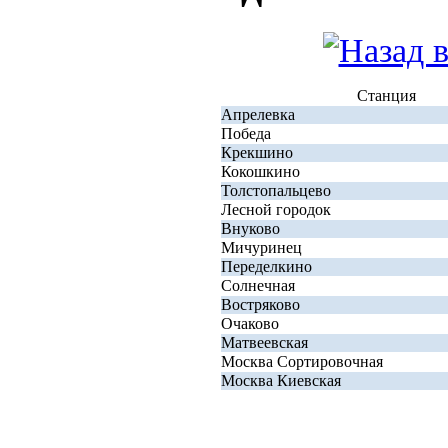
Станция
Апрелевка
Победа
Крекшино
Кокошкино
Толстопальцево
Лесной городок
Внуково
Мичуринец
Переделкино
Солнечная
Востряково
Очаково
Матвеевская
Москва Сортировочная
Москва Киевская