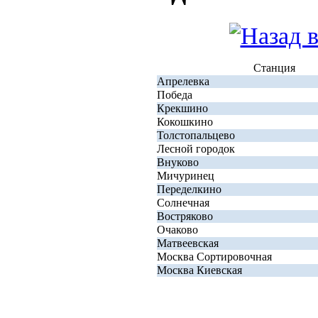
Станция
Апрелевка
Победа
Крекшино
Кокошкино
Толстопальцево
Лесной городок
Внуково
Мичуринец
Переделкино
Солнечная
Востряково
Очаково
Матвеевская
Москва Сортировочная
Москва Киевская