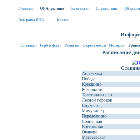
Главная
Об Апрелевке
Контакты
Справочник
Объявле
Ветераны ВОВ
Карты
Информ
Главная
Герб и флаг
Религия
Окрестности
История
Транс
Расписание дв
Станци
Апрелевка
Победа
Крекшино
Кокошкино
Толстопальцево
Лесной городок
Внуково
Мичуринец
Переделкино
Солнечная
Востряково
Очаково
Матвеевская