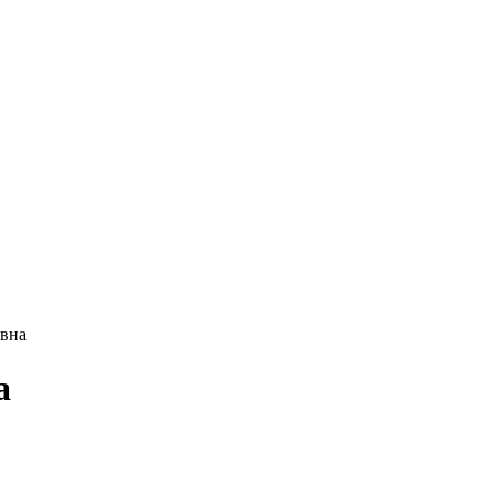
вна
а