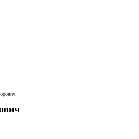
орович
ович