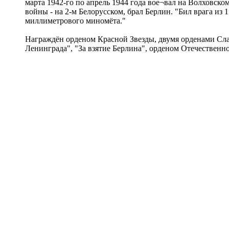
марта 1942-го по апрель 1944 года вое¬вал на Волховско
войны - на 2-м Белорусском, брал Берлин. "Бил врага из 
миллиметрового миномёта."
Награждён орденом Красной Звезды, двумя орденами Слав
Ленинграда", "За взятие Берлина", орденом Отечестве