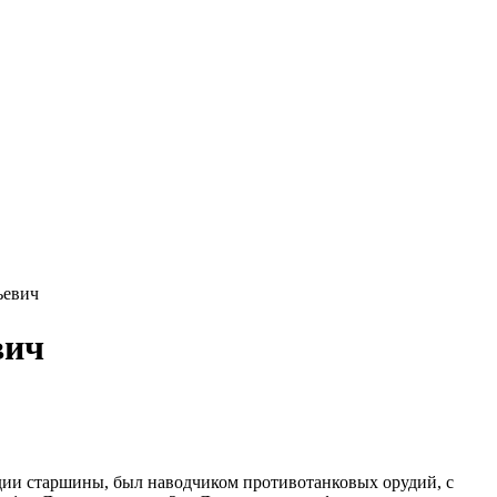
ьевич
вич
рдии старшины, был наводчиком противотанковых орудий, с