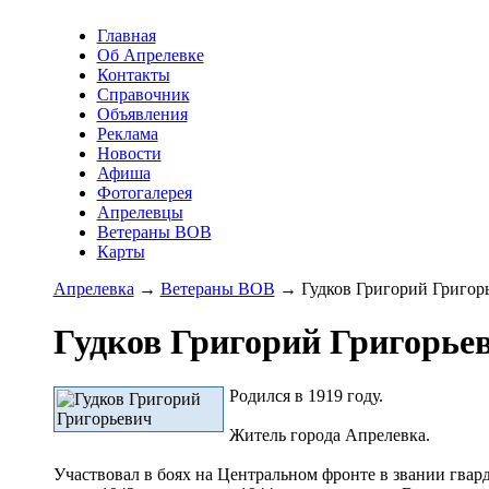
Главная
Об Апрелевке
Контакты
Справочник
Объявления
Реклама
Новости
Афиша
Фотогалерея
Апрелевцы
Ветераны ВОВ
Карты
Апрелевка
→
Ветераны ВОВ
→ Гудков Григорий Григор
Гудков Григорий Григорье
Родился в 1919 году.
Житель города Апрелевка.
Участвовал в боях на Центральном фронте в звании гва