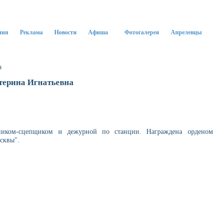
ния
Реклама
Новости
Афиша
Фотогалерея
Апрелевцы
а
терина Игнатьевна
чником-сцепщиком и дежурной по станции. Награждена орденом
сквы".