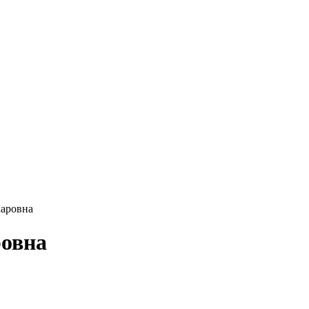
аровна
ровна