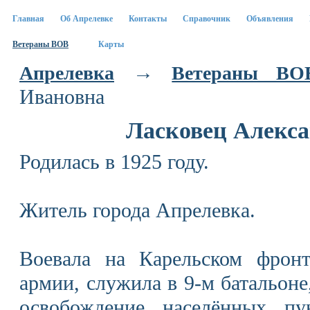
Главная
Об Апрелевке
Контакты
Справочник
Объявления
Ветераны ВОВ
Карты
→
Апрелевка
Ветераны ВО
Ивановна
Ласковец Алекс
Родилась в 1925 году.
Житель города Апрелевка.
Воевала на Карельском фронт
армии, служила в 9-м батальоне
освобождение населённых пу